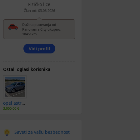
Fizičko lice
Član od: 03.06.2026
Dužina putovanja od
Panorama City ukupno.
10451km.
Vidi profil
Ostali oglasi korisnika
opel astra h 1.4
3.000,00 €
Saveti za vašu bezbednost