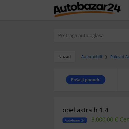
Nazad
Automobili
❯
Polovni A
Pošalji ponudu
opel astra h 1.4
3.000,00 € Ce
Autobazar 24