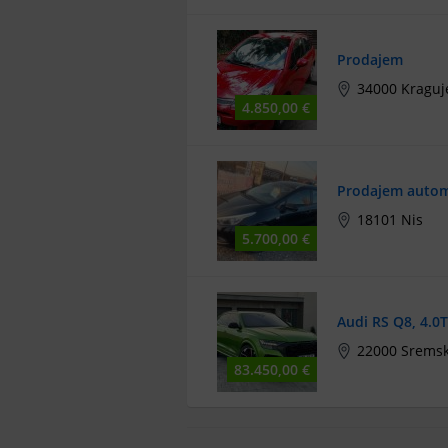
Prodajem
34000 Kraguj
4.850,00 €
Prodajem autom
18101 Nis
5.700,00 €
Audi RS Q8, 4.0
22000 Sremsk
83.450,00 €