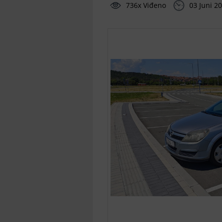
736x Viđeno
03 Juni 2