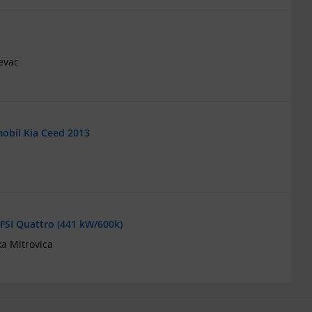
evac
obil Kia Ceed 2013
TFSI Quattro (441 kW/600k)
a Mitrovica