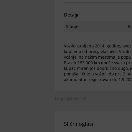
Detalji
Stanje:
P
Vozilo kupljeno 2014. godine, uvez
kupljeno od prvog vlasnika. Vozil
vožnje, na nekim mestima je popust
Pravih 183.000 km (može svaka prove
kupac miran još poprilično dugo, j
ponaša i čuje u vožnji, do pre 2 n
akumulator, registrovan do 1.9.2026
Broj oglasa: 842
Slični oglasi