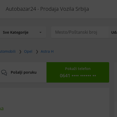
Autobazar24 - Prodaja Vozila Srbija
utomobili
❯
Opel
❯
Astra H
Pokaži telefon
Pošalji poruku
0641 •••• •••••• ••
na