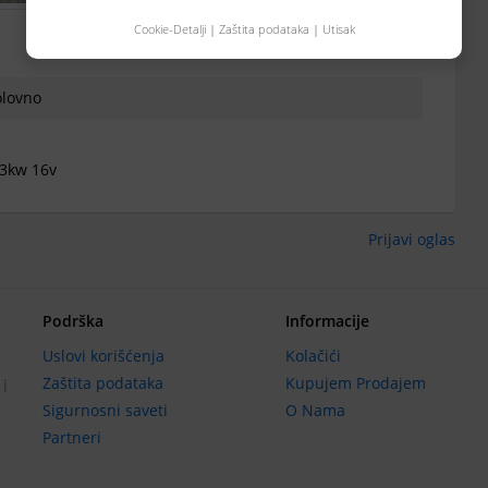
Cookie-Detalji
|
Zaštita podataka
|
Utisak
olovno
03kw 16v
Prijavi oglas
Podrška
Informacije
Uslovi korišćenja
Kolačići
Zaštita podataka
Kupujem Prodajem
 i
Sigurnosni saveti
O Nama
Partneri