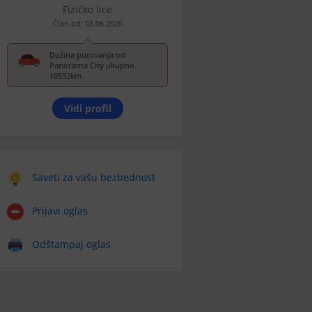
Fizičko lice
Član od: 08.06.2026
Dužina putovanja od
Panorama City ukupno.
10532km.
Vidi profil
Saveti za vašu bezbednost
Prijavi oglas
Odštampaj oglas