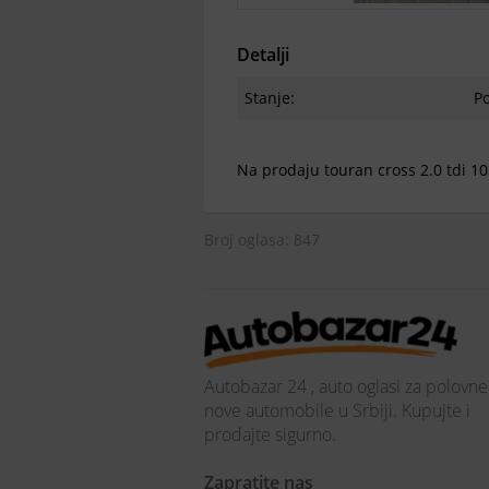
Detalji
Stanje:
P
Na prodaju touran cross 2.0 tdi 1
Broj oglasa: 847
Autobazar 24 , auto oglasi za polovne
nove automobile u Srbiji. Kupujte i
prodajte sigurno.
Zapratite nas