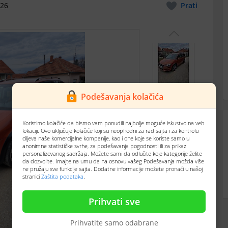
026
Prati
Podešavanja kolačića
Koristimo kolačiće da bismo vam ponudili najbolje moguće iskustvo na veb
lokaciji. Ovo uključuje kolačiće koji su neophodni za rad sajta i za kontrolu
ciljeva naše komercijalne kompanije, kao i one koje se koriste samo u
anonimne statističke svrhe, za podešavanja pogodnosti ili za prikaz
personalizovanog sadržaja. Možete sami da odlučite koje kategorije želite
da dozvolite. Imajte na umu da na osnovu vašeg Podešavanja možda više
ne pružaju sve funkcije sajta. Dodatne informacije možete pronaći u našoj
stranici
Zaštita podataka
.
Prihvati sve
Prihvatite samo odabrane