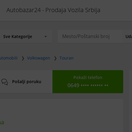
Autobazar24 - Prodaja Vozila Srbija
utomobili
❯
Volkswagen
❯
Touran
Pokaži telefon
Pošalji poruku
0649 •••• •••••• ••
na