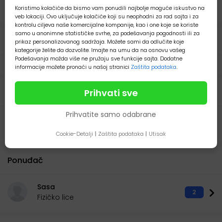
26 Juli 2026
931
Koristimo kolačiće da bismo vam ponudili najbolje moguće iskustvo na
veb lokaciji. Ovo uključuje kolačiće koji su neophodni za rad sajta i za
kontrolu ciljeva naše komercijalne kompanije, kao i one koje se koriste
samo u anonimne statističke svrhe, za podešavanja pogodnosti ili za
Detalji
prikaz personalizovanog sadržaja. Možete sami da odlučite koje
kategorije želite da dozvolite. Imajte na umu da na osnovu vašeg
Podešavanja možda više ne pružaju sve funkcije sajta. Dodatne
Stanje:
Polovno
informacije možete pronaći u našoj stranici
Zaštita podataka
.
Opis
Prihvati sve
Prihvatite samo odabrane
Prodajem automobil Kia Ceed 2013. godiste u odlicnom
stanju.
Cookie-Detalji
|
Zaštita podataka
|
Utisak
Ponuđač
Sasa
2
Fizičko lice