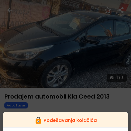
1
/
3
Prodajem automobil Kia Ceed 2013
AutoBazar
5.700,00 € Cena
Podešavanja kolačića
Zorana Djindjica 33/24, 18101 Nis