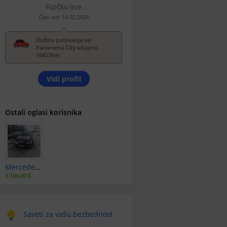
Fizičko lice
Član od: 14.02.2026
Dužina putovanja od
Panorama City ukupno.
10427km.
Vidi profil
Ostali oglasi korisnika
Mercedes Benz E220
3.100,00 €
Saveti za vašu bezbednost