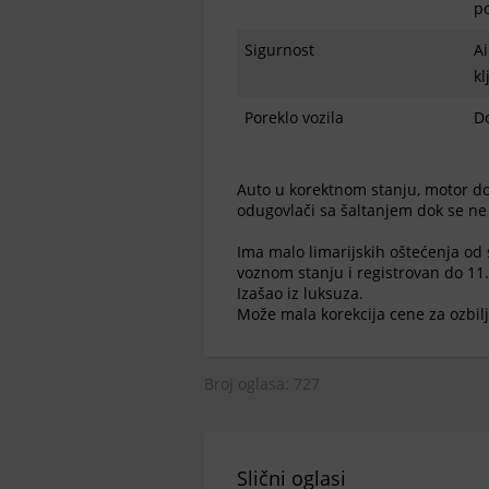
po
Sigurnost
Ai
kl
Poreklo vozila
D
Auto u korektnom stanju, motor do
odugovlači sa šaltanjem dok se ne
Ima malo limarijskih oštećenja od
voznom stanju i registrovan do 11
Izašao iz luksuza.
Može mala korekcija cene za ozbil
Broj oglasa: 727
Slični oglasi