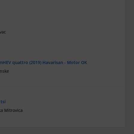
vac
 mHEV quattro (2019) Havarisan - Motor OK
ánske
tsi
a Mitrovica