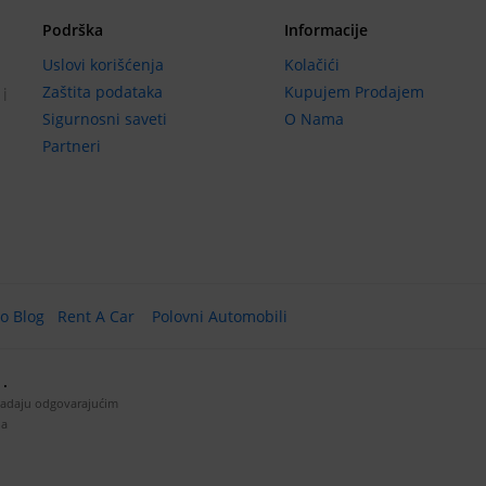
Podrška
Informacije
Uslovi korišćenja
Kolačići
Zaštita podataka
Kupujem Prodajem
 i
Sigurnosni saveti
O Nama
Partneri
o Blog
Rent A Car
Polovni Automobili
.
padaju odgovarajućim
ja