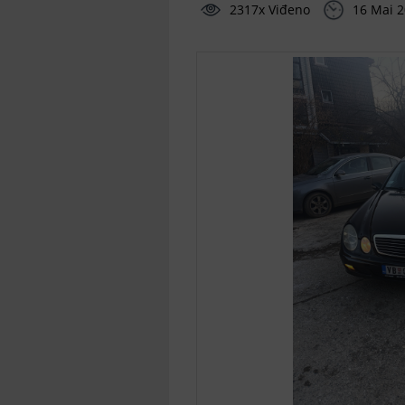
2317x Viđeno
16 Mai 