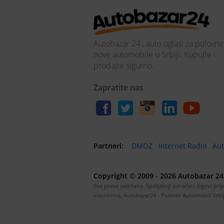
Autobazar 24 , auto oglasi za polovne
nove automobile u Srbiji. Kupujte i
prodajte sigurno.
Zapratite nas
Partneri:
DMOZ
Internet Radio
Aut
Copyright © 2009 - 2026 Autobazar 24 
Sva prava zadržana. Spoljašnji označeni žigovi pri
vlasnicima, Autobazar24 - Polovni Automobili Srbi