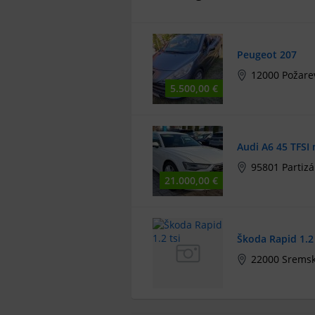
Peugeot 207
12000 Požare
5.500,00 €
Audi A6 45 TFSI
95801 Partiz
21.000,00 €
Škoda Rapid 1.2 
22000 Sremsk