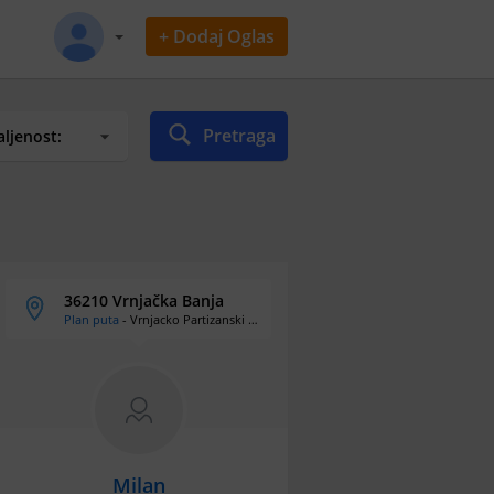
+ Dodaj Oglas
Pretraga
36210 Vrnjačka Banja
Plan puta
- Vrnjacko Partizanski Odred 15e
Milan