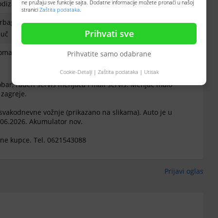
ne pružaju sve funkcije sajta. Dodatne informacije možete pronaći u našoj
dizači, ISOFIX
stranici
Zaštita podataka
.
rbag za vozača, Airbag za suvozača, Bočni airbag, Kodiran
Prihvati sve
juč
omaće tablice
Prihvatite samo odabrane
Cookie-Detalji
|
Zaštita podataka
|
Utisak
bar, rađen servis menjača i mali servis. Menjač malo
 zagreje.
 svakodnevne vožnje (prikazano na slikama). Auto je u
.06.2026. Akumulator nov.
jne kupce. Tel. 0621543088
Prijavi oglas