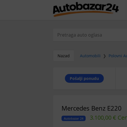
Nazad
Automobili
❯
Polovni A
Pošalji ponudu
Mercedes Benz E220
3.100,00 € Ce
Autobazar 24