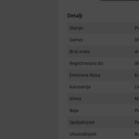
Detalji
Stanje:
P
Gorivo
Di
Broj vrata
4/
Registrovano do
0
Emisiona klasa
Eu
Karoserija
L
Klima
M
Boja
Pl
Spoljašnjost
Pa
Unutrašnjost
Ra