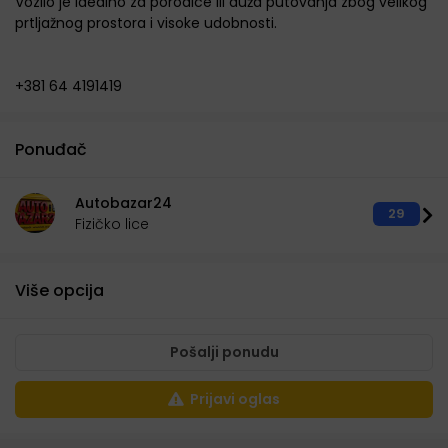
Vozilo je idealno za porodice ili duža putovanja zbog velikog
prtljažnog prostora i visoke udobnosti.
+381 64 4191419
Ponuđač
Autobazar24
29
Fizičko lice
Više opcija
Pošalji ponudu
Prijavi oglas