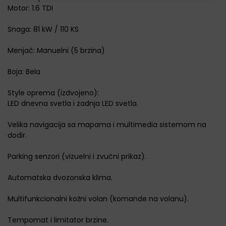
Motor: 1.6 TDI
Snaga: 81 kW / 110 KS
Menjač: Manuelni (5 brzina)
Boja: Bela
Style oprema (izdvojeno):
LED dnevna svetla i zadnja LED svetla.
Velika navigacija sa mapama i multimedia sistemom na
dodir.
Parking senzori (vizuelni i zvučni prikaz).
Automatska dvozonska klima.
Multifunkcionalni kožni volan (komande na volanu).
Tempomat i limitator brzine.