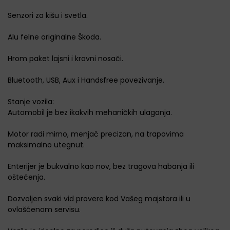
Senzori za kišu i svetla.
Alu felne originalne Škoda.
Hrom paket lajsni i krovni nosači.
Bluetooth, USB, Aux i Handsfree povezivanje.
Stanje vozila:
Automobil je bez ikakvih mehaničkih ulaganja.
Motor radi mirno, menjač precizan, na trapovima
maksimalno utegnut.
Enterijer je bukvalno kao nov, bez tragova habanja ili
oštećenja.
Dozvoljen svaki vid provere kod Vašeg majstora ili u
ovlašćenom servisu.