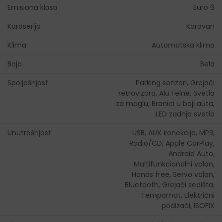
Emisiona klasa
Euro 6
Karoserija
Karavan
Klima
Automatska klima
Boja
Bela
Spoljašnjost
Parking senzori, Grejači
retrovizora, Alu Felne, Svetla
za maglu, Branici u boji auta,
LED zadnja svetla
Unutrašnjost
USB, AUX konekcija, MP3,
Radio/CD, Apple CarPlay,
Android Auto,
Multifunkcionalni volan,
Hands free, Servo volan,
Bluetooth, Grejači sedišta,
Tempomat, Električni
podizači, ISOFIX