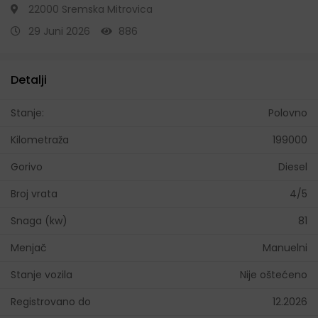
22000 Sremska Mitrovica
29 Juni 2026
886
Detalji
Stanje:
Polovno
Kilometraža
199000
Gorivo
Diesel
Broj vrata
4/5
Snaga (kw)
81
Menjač
Manuelni
Stanje vozila
Nije oštećeno
Registrovano do
12.2026