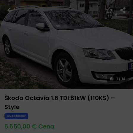
1
/
14
Škoda Octavia 1.6 TDI 81kW (110KS) –
Style
AutoBazar
6.650,00 € Cena