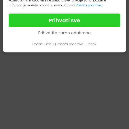
Podešavanja možda više ne pružaju sve funkcije sajta. Dodatne
informacije možete pronaći u našoj stranici
Zaštita podataka
.
Prihvati sve
Prihvatite samo odabrane
Cookie-Detalji
|
Zaštita podataka
|
Utisak