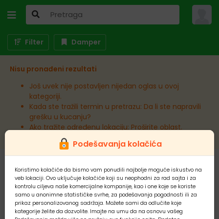
Filter
Damper
Nisu pronađeni rezultati
Još uvek nije postavljen nijedan oglas u ovoj
kategoriji.
Kada ste tražili termin u pretrazu: Da li ste napravili
grešku u kucanju?
Ako tražite određenu lokaciju: Proširite oblast.
Podešavanja kolačića
Koristimo kolačiće da bismo vam ponudili najbolje moguće iskustvo na
veb lokaciji. Ovo uključuje kolačiće koji su neophodni za rad sajta i za
kontrolu ciljeva naše komercijalne kompanije, kao i one koje se koriste
samo u anonimne statističke svrhe, za podešavanja pogodnosti ili za
prikaz personalizovanog sadržaja. Možete sami da odlučite koje
kategorije želite da dozvolite. Imajte na umu da na osnovu vašeg