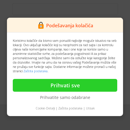
Lozinka
Podešavanja kolačića
Koristimo kolačiće da bismo vam ponudili najbolje moguće iskustvo na veb
lokaciji. Ovo uključuje kolačiće koji su neophodni za rad sajta i za kontrolu
ciljeva naše komercijalne kompanije, kao i one koje se koriste samo u
anonimne statističke svrhe, za podešavanja pogodnosti ili za prikaz
personalizovanog sadržaja. Možete sami da odlučite koje kategorije želite
da dozvolite. Imajte na umu da na osnovu vašeg Podešavanja možda više
ne pružaju sve funkcije sajta. Dodatne informacije možete pronaći u našoj
stranici
Zaštita podataka
.
Zaboravili ste lozinku?
Resetuj lozinku
Prihvati sve
Prihvatite samo odabrane
Cookie-Detalji
|
Zaštita podataka
|
Utisak