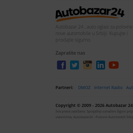
Autobazar 24 , auto oglasi za polovne
nove automobile u Srbiji. Kupujte i
prodajte sigurno.
Zapratite nas
Partneri:
DMOZ
Internet Radio
Aut
Copyright © 2009 - 2026 Autobazar 24 
Sva prava zadržana. Spoljašnji označeni žigovi pri
vlasnicima, Autobazar24 - Polovni Automobili Srbi