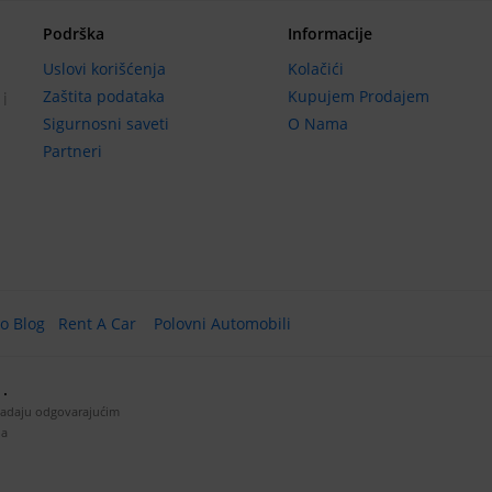
Podrška
Informacije
Uslovi korišćenja
Kolačići
Zaštita podataka
Kupujem Prodajem
 i
Sigurnosni saveti
O Nama
Partneri
o Blog
Rent A Car
Polovni Automobili
.
padaju odgovarajućim
ja