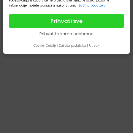
Podešavanja možda više ne pružaju sve funkcije sajta. Dodatne
informacije možete pronaći u našoj stranici
Zaštita podataka
.
Prihvati sve
Prihvatite samo odabrane
Cookie-Detalji
|
Zaštita podataka
|
Utisak