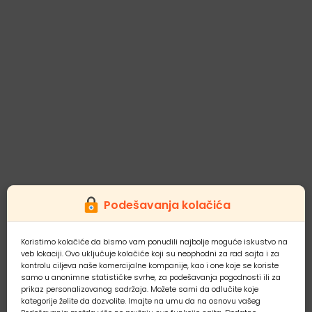
Podešavanja kolačića
Koristimo kolačiće da bismo vam ponudili najbolje moguće iskustvo na
veb lokaciji. Ovo uključuje kolačiće koji su neophodni za rad sajta i za
kontrolu ciljeva naše komercijalne kompanije, kao i one koje se koriste
samo u anonimne statističke svrhe, za podešavanja pogodnosti ili za
prikaz personalizovanog sadržaja. Možete sami da odlučite koje
kategorije želite da dozvolite. Imajte na umu da na osnovu vašeg