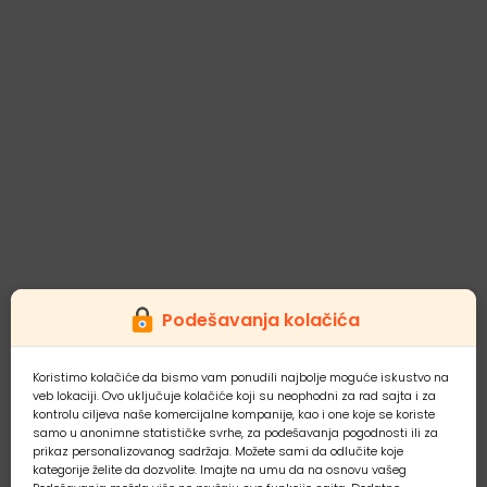
Podešavanja kolačića
Koristimo kolačiće da bismo vam ponudili najbolje moguće iskustvo na
veb lokaciji. Ovo uključuje kolačiće koji su neophodni za rad sajta i za
kontrolu ciljeva naše komercijalne kompanije, kao i one koje se koriste
samo u anonimne statističke svrhe, za podešavanja pogodnosti ili za
prikaz personalizovanog sadržaja. Možete sami da odlučite koje
kategorije želite da dozvolite. Imajte na umu da na osnovu vašeg