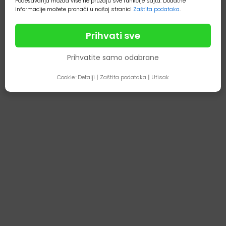
Podešavanja možda više ne pružaju sve funkcije sajta. Dodatne
informacije možete pronaći u našoj stranici
Zaštita podataka
.
Prihvati sve
Prihvatite samo odabrane
Cookie-Detalji
|
Zaštita podataka
|
Utisak