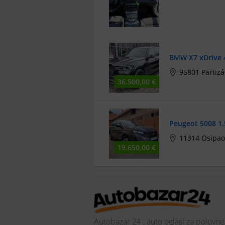
BMW X7 xDrive 4
95801 Partiz
36.500,00 €
Peugeot 5008 1
11314 Osipao
19.650,00 €
Autobazar 24 , auto oglasi za polovne