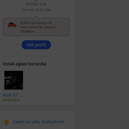
Fizičko lice
Član od: 28.05.2026
Dužina putovanja od
Panorama City ukupno.
10299km.
Vidi profil
Ostali oglasi korisnika
Audi A7, 2018, 50tdi, Sline, Matrix, Milhibrid
46.000,00 €
Saveti za vašu bezbednost