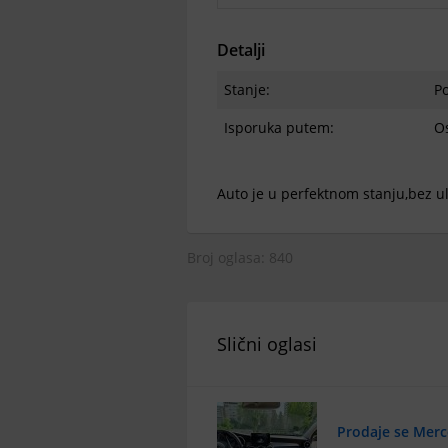
Detalji
Stanje:
P
Isporuka putem:
Os
Auto je u perfektnom stanju,bez ul
Broj oglasa: 840
Slični oglasi
Prodaje se Mer