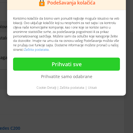
Podešavanja kolačića
Koristimo kolačiće da bismo vam ponudili najbolje moguće iskustvo na veb
lokaciji. Ovo uključuje kolačiće koji su neophodni za rad sajta i za kontrolu
olovno
ciljeva naše komercijalne kompanije, kao i one koje se koriste samo u
anonimne statističke svrhe, za podešavanja pogodnosti ili za prikaz
personalizovanog sadržaja. Možete sami da odlučite koje kategorije želite
talo
da dozvolite. Imajte na umu da na osnovu vašeg Podešavanja možda više
ne pružaju sve funkcije sajta. Dodatne informacije možete pronaći u našoj
stranici
Zaštita podataka
.
aganja. Vlasnik,garaziran. Moze zamena za jeftiniji
Prihvati sve
Prihvatite samo odabrane
Prijavi oglas
Cookie-Detalji
|
Zaštita podataka
|
Utisak
cedes C200