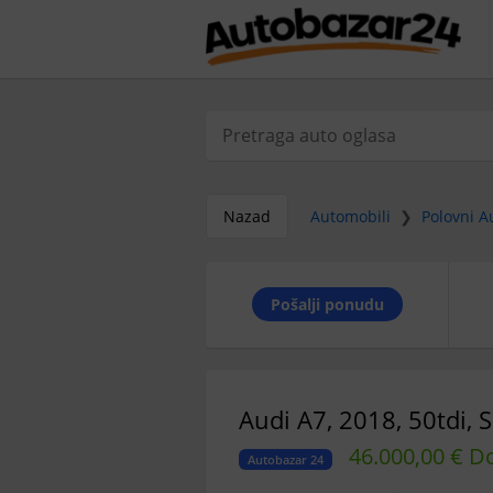
Nazad
Automobili
❯
Polovni A
Pošalji ponudu
Audi A7, 2018, 50tdi, S
46.000,00 € D
Autobazar 24