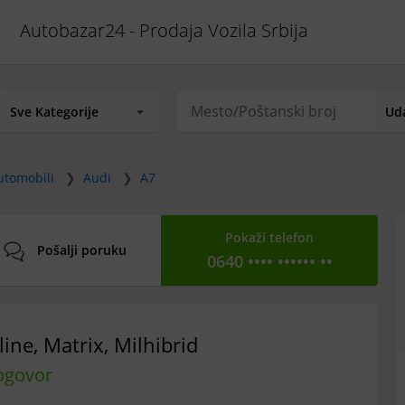
Autobazar24 - Prodaja Vozila Srbija
utomobili
❯
Audi
❯
A7
Pokaži telefon
Pošalji poruku
0640 •••• •••••• ••
line, Matrix, Milhibrid
ogovor