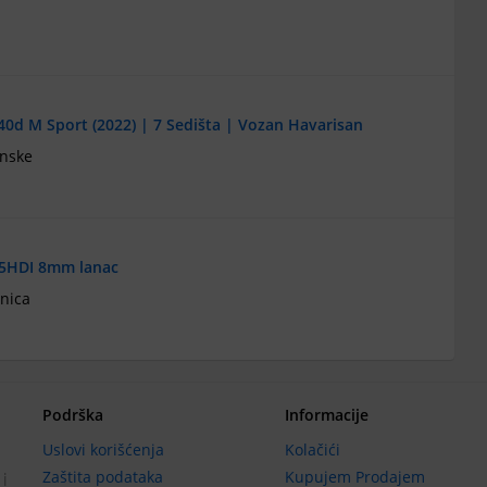
0d M Sport (2022) | 7 Sedišta | Vozan Havarisan
ánske
.5HDI 8mm lanac
nica
Podrška
Informacije
Uslovi korišćenja
Kolačići
Zaštita podataka
Kupujem Prodajem
 i